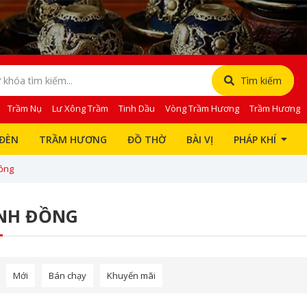
Tìm kiếm
Trầm Nụ
Lư Xông Trầm
Tinh Dầu
Vòng Trầm Hương
Trầm Hương
ĐÈN
TRẦM HƯƠNG
ĐỒ THỜ
BÀI VỊ
PHÁP KHÍ
ồng
NH ĐỒNG
Mới
Bán chạy
Khuyến mãi