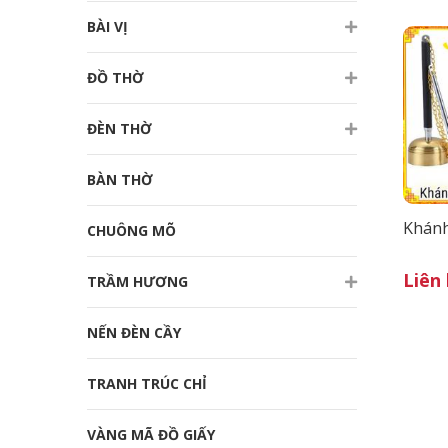
BÀI VỊ
Chuông Mõ
Trầm Hương
ĐỒ THỜ
Nến Đèn Cầy
ĐÈN THỜ
Tranh Trúc Chỉ
BÀN THỜ
Vàng mã Đồ giấy
Vật phẩm Trang trí
Khánh
CHUÔNG MÕ
Pháp khí Pháp bảo
Liên
TRẦM HƯƠNG
Thời trang Pháp phục
NẾN ĐÈN CẦY
Chuỗi vòng Tràng Hạt
TRANH TRÚC CHỈ
VÀNG MÃ ĐỒ GIẤY