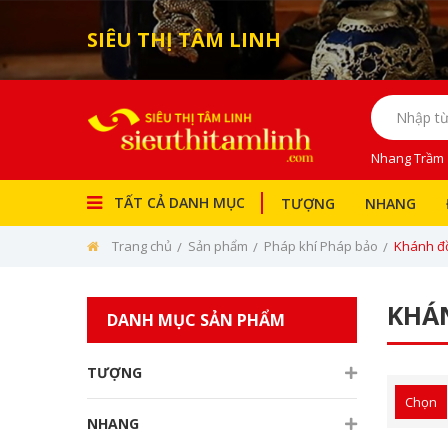
SIÊU THỊ TÂM LINH
Nhang Trầm
TẤT CẢ DANH MỤC
TƯỢNG
NHANG
Trang chủ
Sản phẩm
Pháp khí Pháp bảo
Khánh đ
Tượng
Nhang
KHÁ
DANH MỤC SẢN PHẨM
Bài Vị
Đồ Thờ
TƯỢNG
Chọn
Đèn Thờ
NHANG
Bàn Thờ