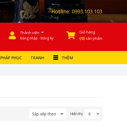
Hotline:
0993.103.103
Giỏ hàng
Thành viên
0
Đăng nhập - Đăng ký
sản phẩm
PHÁP PHỤC
TRANH
THÊM
Sắp xếp theo
Hiển thị: