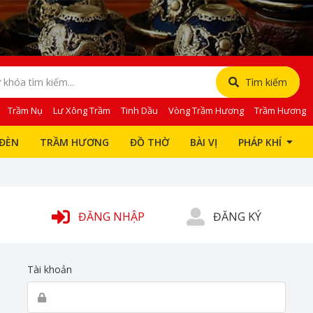
Tìm kiếm
Trầm Nụ
Lư Xông Trầm
Tinh Dầu
Vòng Trầm Hương
Trầm Hương
ĐÈN
TRẦM HƯƠNG
ĐỒ THỜ
BÀI VỊ
PHÁP KHÍ
ĐĂNG NHẬP
ĐĂNG KÝ
Tài khoản