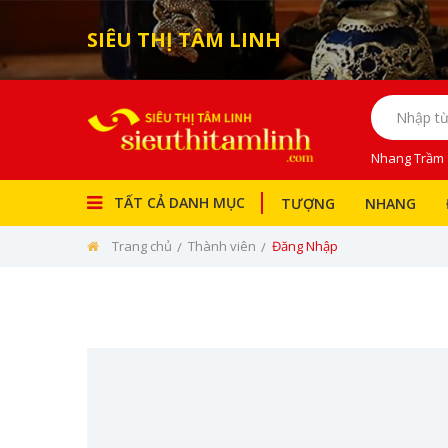
SIÊU THỊ TÂM LINH
Nhang Trầm
TẤT CẢ DANH MỤC
TƯỢNG
NHANG
Trang chủ
Thành viên
Đăng Nhập
Tượng
Nhang
Bài Vị
Đồ Thờ
Đèn Thờ
Bàn Thờ