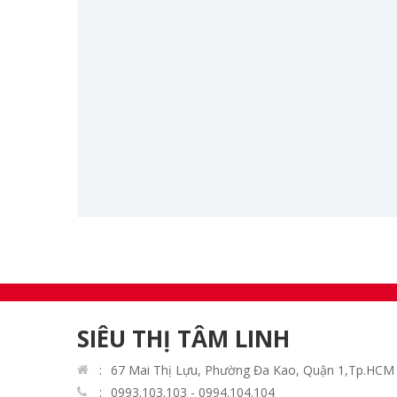
Chuông Mõ
Trầm Hương
Nến Đèn Cầy
Tranh Trúc Chỉ
Vàng mã Đồ giấy
Vật phẩm Trang trí
Pháp khí Pháp bảo
Thời trang Pháp phục
Chuỗi vòng Tràng Hạt
SIÊU THỊ TÂM LINH
67 Mai Thị Lựu, Phường Đa Kao, Quận 1,Tp.HCM
0993.103.103 - 0994.104.104