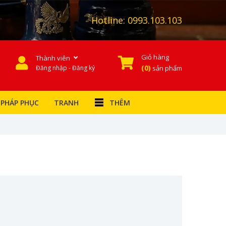
Hotline:
0993.103.103
Giỏ hàng
Thành viên
0
Đăng nhập - Đăng ký
sản phẩm
PHÁP PHỤC
TRANH
THÊM