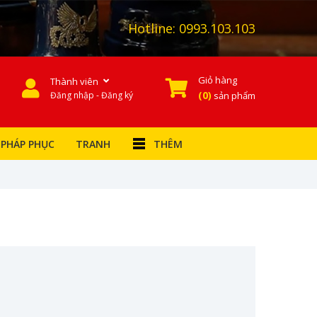
Hotline:
0993.103.103
Giỏ hàng
Thành viên
0
Đăng nhập - Đăng ký
sản phẩm
PHÁP PHỤC
TRANH
THÊM