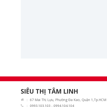
Chuông Mõ
Trầm Hương
Nến Đèn Cầy
Tranh Trúc Chỉ
Vàng mã Đồ giấy
Vật phẩm Trang trí
Pháp khí Pháp bảo
Thời trang Pháp phục
Chuỗi vòng Tràng Hạt
SIÊU THỊ TÂM LINH
67 Mai Thị Lựu, Phường Đa Kao, Quận 1,Tp.HCM
0993.103.103 - 0994.104.104