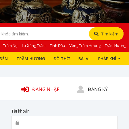
Tìm kiếm
Trầm Nụ
Lư Xông Trầm
Tinh Dầu
Vòng Trầm Hương
Trầm Hương
ĐÈN
TRẦM HƯƠNG
ĐỒ THỜ
BÀI VỊ
PHÁP KHÍ
ĐĂNG NHẬP
ĐĂNG KÝ
Tài khoản