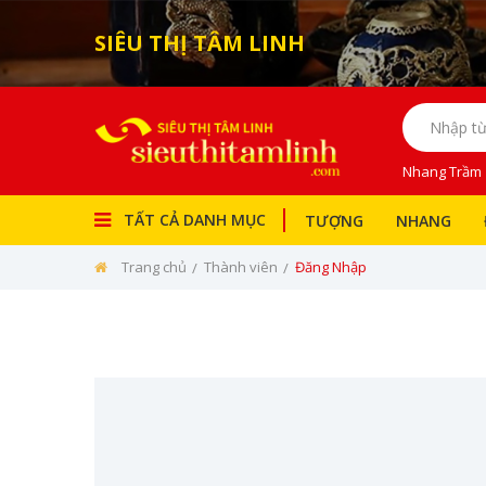
SIÊU THỊ TÂM LINH
Nhang Trầm
TẤT CẢ DANH MỤC
TƯỢNG
NHANG
Trang chủ
Thành viên
Đăng Nhập
Tượng
Nhang
Bài Vị
Đồ Thờ
Đèn Thờ
Bàn Thờ